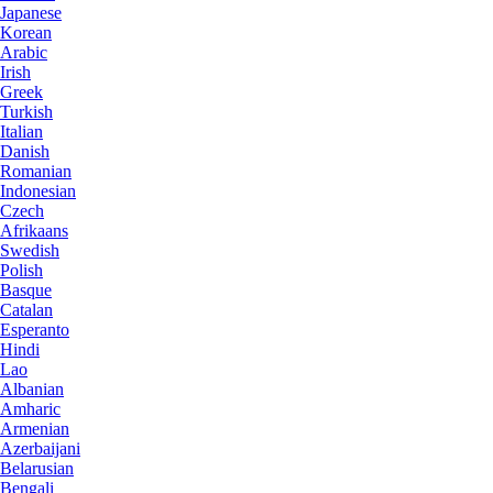
Japanese
Korean
Arabic
Irish
Greek
Turkish
Italian
Danish
Romanian
Indonesian
Czech
Afrikaans
Swedish
Polish
Basque
Catalan
Esperanto
Hindi
Lao
Albanian
Amharic
Armenian
Azerbaijani
Belarusian
Bengali