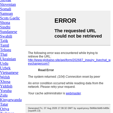
Slovenian
Somali
Samoan
Scots Gaelic
Shona
Sindhi
Sundanese
Swahili
Tajik
Tamil
Telugu
Thai
Ukrainian
Urdu
Uzbek
Vietnamese
Welsh
Xhosa
Yiddish
Yoruba
Zulu
Kinyarwanda
Tatar
Oriya