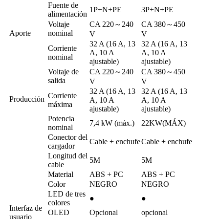
Fuente de
1P+N+PE
3P+N+PE
alimentación
Voltaje
CA 220～240
CA 380～450
Aporte
nominal
V
V
32 A (16 A, 13
32 A (16 A, 13
Corriente
A, 10 A
A, 10 A
nominal
ajustable)
ajustable)
Voltaje de
CA 220～240
CA 380～450
salida
V
V
32 A (16 A, 13
32 A (16 A, 13
Corriente
Producción
A, 10 A
A, 10 A
máxima
ajustable)
ajustable)
Potencia
7,4 kW (máx.)
22KW(MÁX)
nominal
Conector del
Cable + enchufe
Cable + enchufe
cargador
Longitud del
5M
5M
cable
Material
ABS + PC
ABS + PC
Color
NEGRO
NEGRO
LED de tres
●
●
colores
Interfaz de
OLED
Opcional
opcional
usuario