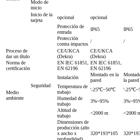
Modo de
inicio
Inicio de la
opcional
opcional
tarjeta
Protección de
IP65
IP65
entrada
Protección
/
/
contra impactos
Proceso de
CE/UKCA
CE/UKCA
dar un título
(Dekra)
(Dekra)
Norma de
EN IEC 61851,
EN IEC 61851,
certificación
EN 62196
EN 62196
Montado en la
Montad
Instalación
pared
la pared
Seguridad
Temperatura de
'-25℃~50℃
'-25℃
trabajo
Medio
ambiente
Humedad de
3%~95%
3%~95
trabajo
Altitud de
<2000 m
<2000 
trabajo
Dimensiones de
producción (alto
x ancho x
320*193*105
320*19
profundidad)